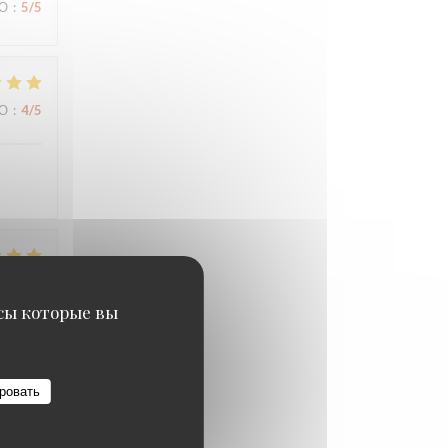
ВО
:
5
/5
ВО
:
4
/5
ВО
:
5
/5
исы которые вы
ровать