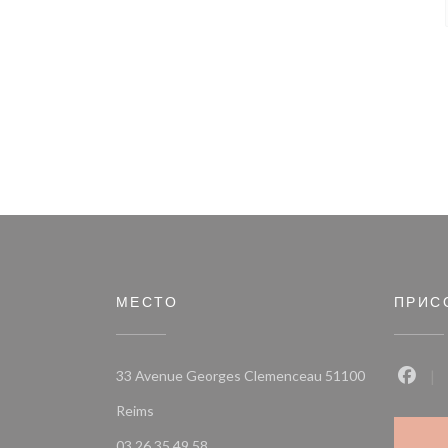
МЕСТО
ПРИС
33 Avenue Georges Clemenceau 51100
Face
((открывается в новом окне))
Reims
03 26 35 49 58