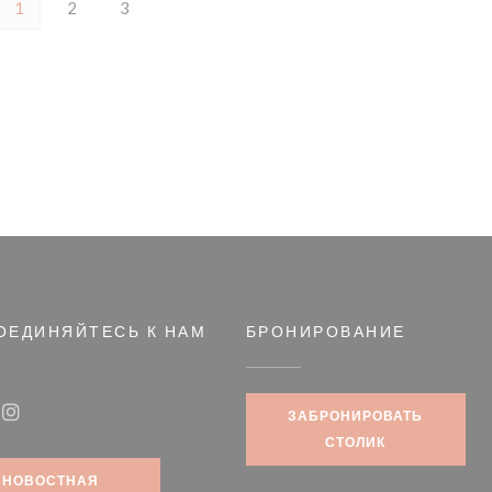
1
2
3
ОЕДИНЯЙТЕСЬ К НАМ
БРОНИРОВАНИЕ
ЗАБРОНИРОВАТЬ
book ((открывается в новом окне))
Instagram ((открывается в новом окне))
СТОЛИК
НОВОСТНАЯ