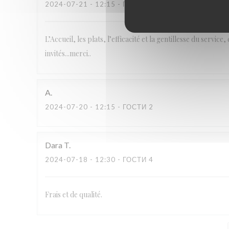
2024-07-21
- 12:15 - ГОСТИ 5
L’Accueil, les plats, l’efficacité et la gentillesse du service
invités...merci..
A
2024-07-20
- 12:15 - ГОСТИ 2
Dara
T
2024-07-18
- 12:30 - ГОСТИ 4
Frais et de qualité.