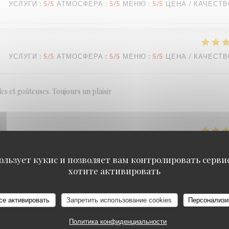
УСЛУГИ
:
5
/5
АТМОСФЕРА
:
5
/5
МЕНЮ
:
5
/5
ЦЕНА / КАЧЕСТ
УСЛУГИ
:
5
/5
АТМОСФЕРА
:
5
/5
МЕНЮ
:
5
/5
ЦЕНА / КАЧЕСТ
es et goûteuses. Toujours un plaisir
УСЛУГИ
:
5
/5
АТМОСФЕРА
:
5
/5
МЕНЮ
:
5
/5
ЦЕНА / КАЧЕСТ
ользует кукис и позволяет вам контролировать серв
хотите активировать
се активировать
Запретить использование cookies
Персонализи
Политика конфиденциальности