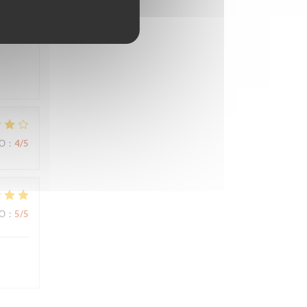
ВО
:
5
/5
ВО
:
4
/5
ВО
:
5
/5