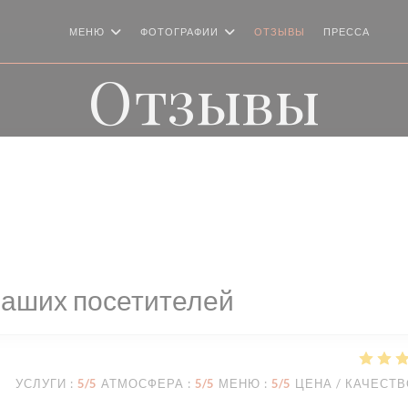
МЕНЮ
ФОТОГРАФИИ
ОТЗЫВЫ
ПРЕССА
((О
Отзывы
наших посетителей
УСЛУГИ
:
5
/5
АТМОСФЕРА
:
5
/5
МЕНЮ
:
5
/5
ЦЕНА / КАЧЕСТ