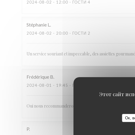
2024-08-02
- 12:00 - ГОСТИ 4
Stéphanie
L
2024-08-02
- 20:00 - ГОСТИ 2
Un service souriant et impeccable, des assiettes gourmand
Frédérique
B
2024-08-01
- 19:45 - ГОСТИ 3
Этот сайт исп
Oui nous recommanderons votre restaurant.
Ок, в
P