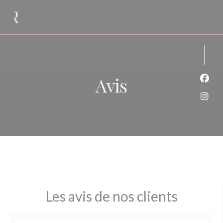
Personnalisation de vos choix en matière de cookies
Avis
Face
Inst
Les avis de nos clients