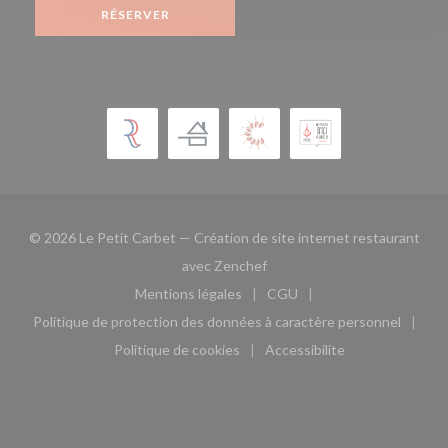
RÉSERVER
© 2026 Le Petit Carbet — Création de site internet restaurant
((ouvre une nouvelle fenêtre)
avec
Zenchef
Mentions légales
CGU
((ouvre une nouvelle fenêtre))
((ouvre une nouvelle fen
Politique de protection des données à caractère personnel
((ouvre une nouvelle fenêtre))
Politique de cookies
Accessibilite
((ouvre une nouvelle fenêtre))
((ouvre une nouvelle fe