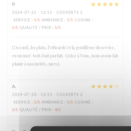
P
2024-07-21
- 12:15 - COUVERTS 5
SERVICE
:
5
/5
AMBIANCE
:
5
/5
CUISINE
:
5
/5
QUALITÉ / PRIX
:
5
/5
L’Accueil, les plats, l’efficacité et la gentillesse du service,
en un mot : tout était parfait.. Grâce à Vous, nous avons fait
plaisir à nos invités...merci..
A
2024-07-20
- 12:15 - COUVERTS 2
SERVICE
:
5
/5
AMBIANCE
:
5
/5
CUISINE
:
3
/5
QUALITÉ / PRIX
:
4
/5