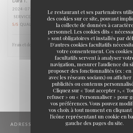
Dara
T
2024-07-18
- 12:30 - COUVERTS 4
Le restaurant et ses partenaires utili
SERVICE
:
5
/5
AMBIANCE
:
5
/5
CUISINE
:
des cookies sur ce site, pouvant impl
la collecte de données à caractèr
5
/5
QUALITÉ / PRIX
:
5
/5
personnel. Les cookies dits « nécessa
» sont obligatoires et installés par dé
D'autres cookies facultatifs nécessit
Frais et de qualité.
votre consentement. Ces cookies
facultatifs servent à analyser votr
navigation, mesurer l'audience du si
1
2
3
proposer des fonctionnalités (ex : en 
avec les réseaux sociaux) ou afficher
publicités ou contenus personnalisé
Cliquez sur « Tout accepter », « To
refuser » ou « Personnaliser » pour 
vos préférences. Vous pouvez modif
vos choix à tout moment en cliquant
l'icône représentant un cookie en ba
gauche des pages du site.
ADRESSE