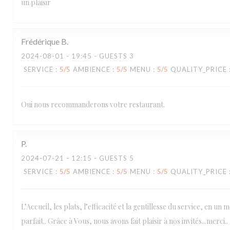
un plaisir
Frédérique
B
2024-08-01
- 19:45 - GUESTS 3
SERVICE
:
5
/5
AMBIENCE
:
5
/5
MENU
:
5
/5
QUALITY_PRICE
Oui nous recommanderons votre restaurant.
P
2024-07-21
- 12:15 - GUESTS 5
SERVICE
:
5
/5
AMBIENCE
:
5
/5
MENU
:
5
/5
QUALITY_PRICE
L’Accueil, les plats, l’efficacité et la gentillesse du service, en un mo
parfait.. Grâce à Vous, nous avons fait plaisir à nos invités...merci..