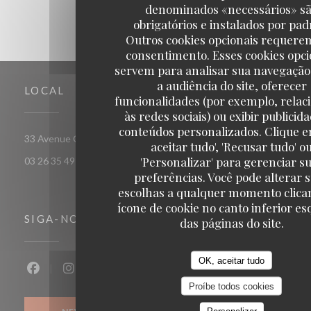
denominados «necessários» s
obrigatórios e instalados por pad
Outros cookies opcionais requere
consentimento. Esses cookies opci
servem para analisar sua navegação
a audiência do site, oferecer
LOCAL
funcionalidades (por exemplo, relac
às redes sociais) ou exibir publicid
conteúdos personalizados. Clique e
((abre numa nova jan
33 Avenue Georges Clemenceau 51100 Reims
aceitar tudo', 'Recusar tudo' o
'Personalizar' para gerenciar s
03 26 35 49 58
preferências. Você pode alterar 
escolhas a qualquer momento clica
ícone de cookie no canto inferior e
SIGA-NOS
das páginas do site.
OK, aceitar tudo
Facebook ((abre numa nova janela))
Instagram ((abre numa nova janela))
Proíbe todos cookies
Personalizar