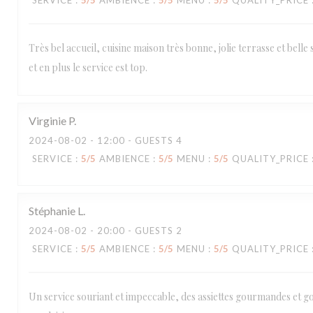
SERVICE
:
5
/5
AMBIENCE
:
5
/5
MENU
:
5
/5
QUALITY_PRICE
Très bel accueil, cuisine maison très bonne, jolie terrasse et belle 
et en plus le service est top.
Virginie
P
2024-08-02
- 12:00 - GUESTS 4
SERVICE
:
5
/5
AMBIENCE
:
5
/5
MENU
:
5
/5
QUALITY_PRICE
Stéphanie
L
2024-08-02
- 20:00 - GUESTS 2
SERVICE
:
5
/5
AMBIENCE
:
5
/5
MENU
:
5
/5
QUALITY_PRICE
Un service souriant et impeccable, des assiettes gourmandes et g