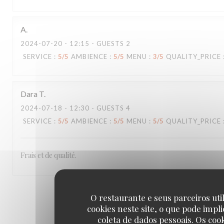
A
2024-07-20
- 12:15 - GUESTS 2
SERVICE
:
5
/5
AMBIENCE
:
5
/5
MENU
:
3
/5
QUALITY_PRICE
Dara
T
2024-07-18
- 12:30 - GUESTS 4
SERVICE
:
5
/5
AMBIENCE
:
5
/5
MENU
:
5
/5
QUALITY_PRICE
Frais et de qualité.
1
2
3
O restaurante e seus parceiros uti
cookies neste site, o que pode impli
coleta de dados pessoais. Os coo