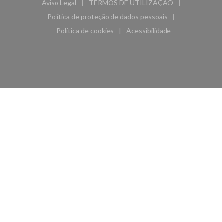
Aviso Legal
TERMOS DE UTILIZAÇÃO
((abre numa nova janela))
((abre numa nova janela))
Política de proteção de dados pessoais
((abre numa nova janela))
Política de cookies
Acessibilidade
((abre numa nova janela))
((abre numa nova janela)