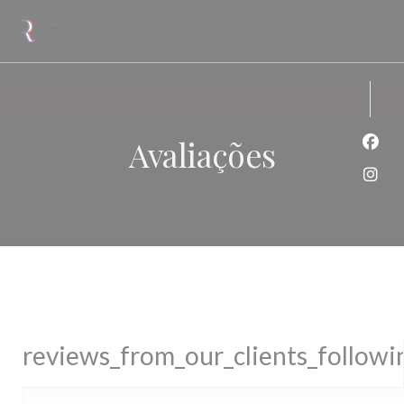
Painel de Gerenciamento de Cookies
Avaliações
Face
Inst
reviews_from_our_clients_follow