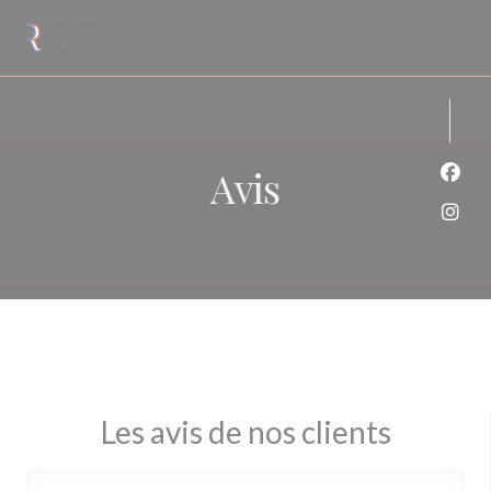
Personnalisation de vos choix en matière de cookies
Avis
Face
Inst
Les avis de nos clients