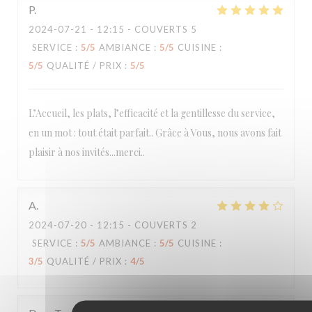
P
2024-07-21
- 12:15 - COUVERTS 5
SERVICE
:
5
/5
AMBIANCE
:
5
/5
CUISINE
:
5
/5
QUALITÉ / PRIX
:
5
/5
L’Accueil, les plats, l’efficacité et la gentillesse du service,
en un mot : tout était parfait.. Grâce à Vous, nous avons fait
plaisir à nos invités...merci..
A
2024-07-20
- 12:15 - COUVERTS 2
SERVICE
:
5
/5
AMBIANCE
:
5
/5
CUISINE
:
3
/5
QUALITÉ / PRIX
:
4
/5