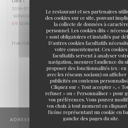
Dara
T
2024-07-18
- 12:30 - COUVERTS 4
Le restaurant et ses partenaires utili
SERVICE
:
5
/5
AMBIANCE
:
5
/5
CUISINE
:
des cookies sur ce site, pouvant impl
la collecte de données à caractèr
5
/5
QUALITÉ / PRIX
:
5
/5
personnel. Les cookies dits « nécessa
» sont obligatoires et installés par dé
D'autres cookies facultatifs nécessit
Frais et de qualité.
votre consentement. Ces cookies
facultatifs servent à analyser votr
navigation, mesurer l'audience du si
1
2
3
proposer des fonctionnalités (ex : en 
avec les réseaux sociaux) ou afficher
publicités ou contenus personnalisé
Cliquez sur « Tout accepter », « To
refuser » ou « Personnaliser » pour 
vos préférences. Vous pouvez modif
vos choix à tout moment en cliquant
l'icône représentant un cookie en ba
gauche des pages du site.
ADRESSE