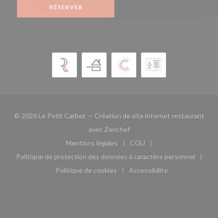
RÉSERVER
© 2026 Le Petit Carbet — Création de site internet restaurant
((ouvre une nouvelle fenêtre)
avec
Zenchef
Mentions légales
CGU
((ouvre une nouvelle fenêtre))
((ouvre une nouvelle fen
Politique de protection des données à caractère personnel
((ouvre une nouvelle fenêtre))
Politique de cookies
Accessibilite
((ouvre une nouvelle fenêtre))
((ouvre une nouvelle fe