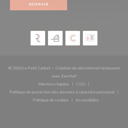
RÉSERVER
© 2026 Le Petit Carbet — Création de site internet restaurant
((ouvre une nouvelle fenêtre)
avec
Zenchef
Mentions légales
CGU
((ouvre une nouvelle fenêtre))
((ouvre une nouvelle fen
Politique de protection des données à caractère personnel
((ouvre une nouvelle fenêtre))
Politique de cookies
Accessibilite
((ouvre une nouvelle fenêtre))
((ouvre une nouvelle fe