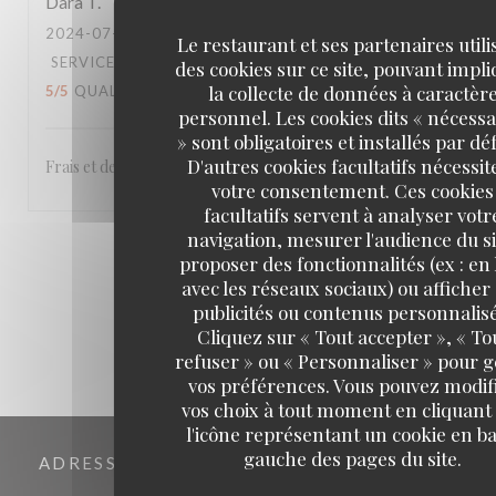
Dara
T
2024-07-18
- 12:30 - COUVERTS 4
Le restaurant et ses partenaires utili
SERVICE
:
5
/5
AMBIANCE
:
5
/5
CUISINE
:
des cookies sur ce site, pouvant impl
la collecte de données à caractèr
5
/5
QUALITÉ / PRIX
:
5
/5
personnel. Les cookies dits « nécessa
» sont obligatoires et installés par dé
D'autres cookies facultatifs nécessit
Frais et de qualité.
votre consentement. Ces cookies
facultatifs servent à analyser votr
navigation, mesurer l'audience du si
1
2
3
proposer des fonctionnalités (ex : en 
avec les réseaux sociaux) ou afficher
publicités ou contenus personnalisé
Cliquez sur « Tout accepter », « To
refuser » ou « Personnaliser » pour 
vos préférences. Vous pouvez modif
vos choix à tout moment en cliquant
l'icône représentant un cookie en ba
gauche des pages du site.
ADRESSE