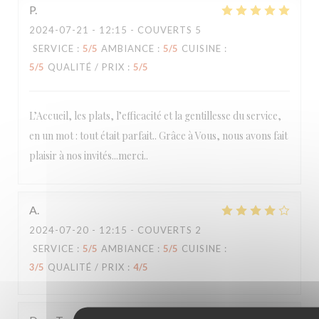
P
2024-07-21
- 12:15 - COUVERTS 5
SERVICE
:
5
/5
AMBIANCE
:
5
/5
CUISINE
:
5
/5
QUALITÉ / PRIX
:
5
/5
L’Accueil, les plats, l’efficacité et la gentillesse du service,
en un mot : tout était parfait.. Grâce à Vous, nous avons fait
plaisir à nos invités...merci..
A
2024-07-20
- 12:15 - COUVERTS 2
SERVICE
:
5
/5
AMBIANCE
:
5
/5
CUISINE
:
3
/5
QUALITÉ / PRIX
:
4
/5