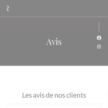
Personnalisation de vos choix en matière de cookies
Avis
Face
Inst
Les avis de nos clients