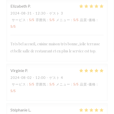
Elizabeth
P
2024-08-31
- 12:30 - ゲスト 3
サービス
:
5
/5
雰囲気
:
5
/5
メニュー
:
5
/5
品質-価格
:
5
/5
Très bel accueil, cuisine maison très bonne, jolie terrasse
et belle salle de restaurant et en plus le service est top.
Virginie
P
2024-08-02
- 12:00 - ゲスト 4
サービス
:
5
/5
雰囲気
:
5
/5
メニュー
:
5
/5
品質-価格
:
5
/5
Stéphanie
L