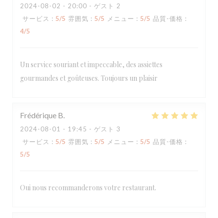
2024-08-02
- 20:00 - ゲスト 2
サービス
:
5
/5
雰囲気
:
5
/5
メニュー
:
5
/5
品質-価格
:
4
/5
Un service souriant et impeccable, des assiettes
gourmandes et goûteuses. Toujours un plaisir
Frédérique
B
2024-08-01
- 19:45 - ゲスト 3
サービス
:
5
/5
雰囲気
:
5
/5
メニュー
:
5
/5
品質-価格
:
5
/5
Oui nous recommanderons votre restaurant.