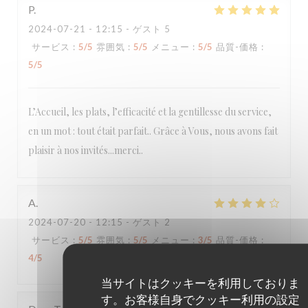
P
2024-07-21
- 12:15 - ゲスト 5
サービス
:
5
/5
雰囲気
:
5
/5
メニュー
:
5
/5
品質-価格
:
5
/5
L’Accueil, les plats, l’efficacité et la gentillesse du service,
en un mot : tout était parfait.. Grâce à Vous, nous avons fait
plaisir à nos invités...merci..
A
2024-07-20
- 12:15 - ゲスト 2
サービス
:
5
/5
雰囲気
:
5
/5
メニュー
:
3
/5
品質-価格
:
4
/5
当サイトはクッキーを利用しておりま
す。お客様自身でクッキー利用の設定