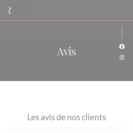
Personnalisation de vos choix en matière de cookies
Avis
Face
Inst
Les avis de nos clients