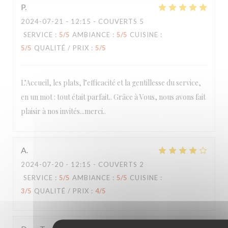
P
2024-07-21
- 12:15 - COUVERTS 5
SERVICE
:
5
/5
AMBIANCE
:
5
/5
CUISINE
:
5
/5
QUALITÉ / PRIX
:
5
/5
L’Accueil, les plats, l’efficacité et la gentillesse du service,
en un mot : tout était parfait.. Grâce à Vous, nous avons fait
plaisir à nos invités...merci..
A
2024-07-20
- 12:15 - COUVERTS 2
SERVICE
:
5
/5
AMBIANCE
:
5
/5
CUISINE
:
3
/5
QUALITÉ / PRIX
:
4
/5