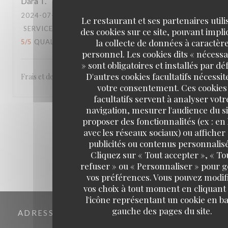
Dara
T
2024-07-18
- 12:30 - COUVERTS 4
Le restaurant et ses partenaires utili
SERVICE
:
5
/5
AMBIANCE
:
5
/5
CUISINE
:
des cookies sur ce site, pouvant impl
la collecte de données à caractèr
5
/5
QUALITÉ / PRIX
:
5
/5
personnel. Les cookies dits « nécessa
» sont obligatoires et installés par dé
D'autres cookies facultatifs nécessit
Frais et de qualité.
votre consentement. Ces cookies
facultatifs servent à analyser votr
navigation, mesurer l'audience du si
1
2
3
proposer des fonctionnalités (ex : en 
avec les réseaux sociaux) ou afficher
publicités ou contenus personnalisé
Cliquez sur « Tout accepter », « To
refuser » ou « Personnaliser » pour 
vos préférences. Vous pouvez modif
vos choix à tout moment en cliquant
l'icône représentant un cookie en ba
gauche des pages du site.
ADRESSE