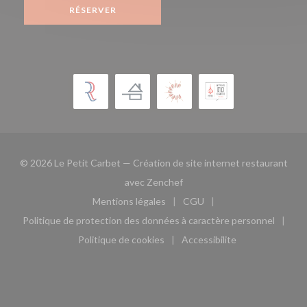
RÉSERVER
© 2026 Le Petit Carbet — Création de site internet restaurant
((ouvre une nouvelle fenêtre)
avec
Zenchef
Mentions légales
CGU
((ouvre une nouvelle fenêtre))
((ouvre une nouvelle fen
Politique de protection des données à caractère personnel
((ouvre une nouvelle fenêtre))
Politique de cookies
Accessibilite
((ouvre une nouvelle fenêtre))
((ouvre une nouvelle fe