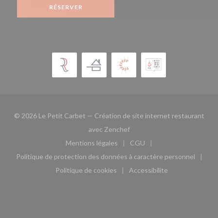
RÉSERVER
© 2026 Le Petit Carbet — Création de site internet restaurant
((ouvre une nouvelle fenêtre)
avec
Zenchef
Mentions légales
CGU
((ouvre une nouvelle fenêtre))
((ouvre une nouvelle fen
Politique de protection des données à caractère personnel
((ouvre une nouvelle fenêtre))
Politique de cookies
Accessibilite
((ouvre une nouvelle fenêtre))
((ouvre une nouvelle fe