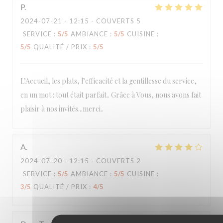
P
2024-07-21
- 12:15 - COUVERTS 5
SERVICE
:
5
/5
AMBIANCE
:
5
/5
CUISINE
:
5
/5
QUALITÉ / PRIX
:
5
/5
L’Accueil, les plats, l’efficacité et la gentillesse du service,
en un mot : tout était parfait.. Grâce à Vous, nous avons fait
plaisir à nos invités...merci..
A
2024-07-20
- 12:15 - COUVERTS 2
SERVICE
:
5
/5
AMBIANCE
:
5
/5
CUISINE
:
3
/5
QUALITÉ / PRIX
:
4
/5