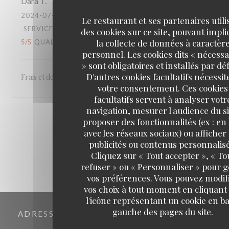
Dara
T
2024-07-18
- 12:30 - COUVERTS 4
Le restaurant et ses partenaires utili
SERVICE
:
5
/5
AMBIANCE
:
5
/5
CUISINE
:
des cookies sur ce site, pouvant impl
la collecte de données à caractèr
5
/5
QUALITÉ / PRIX
:
5
/5
personnel. Les cookies dits « nécessa
» sont obligatoires et installés par dé
D'autres cookies facultatifs nécessit
Frais et de qualité.
votre consentement. Ces cookies
facultatifs servent à analyser votr
navigation, mesurer l'audience du si
1
2
3
proposer des fonctionnalités (ex : en 
avec les réseaux sociaux) ou afficher
publicités ou contenus personnalisé
Cliquez sur « Tout accepter », « To
refuser » ou « Personnaliser » pour 
vos préférences. Vous pouvez modif
vos choix à tout moment en cliquant
l'icône représentant un cookie en ba
gauche des pages du site.
ADRESSE