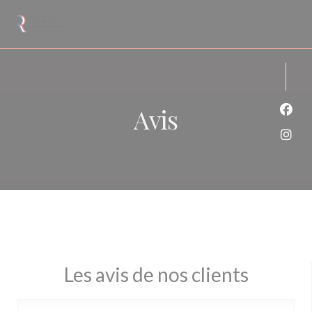
Personnalisation de vos choix en matière de cookies
Avis
Face
Inst
Les avis de nos clients