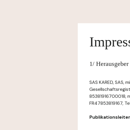
Impre
1/ Herausgeber 
SAS KARED, SAS, mi
Gesellschaftsregis
85381916700018, mi
FR47853819167, Tel
Publikationsleite