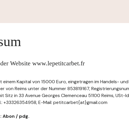
ssum
der Website www.lepetitcarbet.fr
t einem Kapital von 15000 Euro, eingetragen im Handels- und
ter von Reims unter der Nummer 853819167, Registrierungsn
t Sitz in 33 Avenue Georges Clemenceau 51100 Reims, USt-IdN
.: +33326354958, E-Mail: petitcarbet{at}gmail.com
r: Abon / pdg.