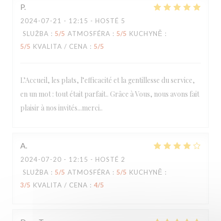
P
2024-07-21
- 12:15 - HOSTÉ 5
SLUŽBA
:
5
/5
ATMOSFÉRA
:
5
/5
KUCHYNĚ
:
5
/5
KVALITA / CENA
:
5
/5
L’Accueil, les plats, l’efficacité et la gentillesse du service,
en un mot : tout était parfait.. Grâce à Vous, nous avons fait
plaisir à nos invités...merci..
A
2024-07-20
- 12:15 - HOSTÉ 2
SLUŽBA
:
5
/5
ATMOSFÉRA
:
5
/5
KUCHYNĚ
:
3
/5
KVALITA / CENA
:
4
/5