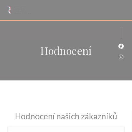
Panel pro správu cookies
Hodnocení
Face
Inst
Hodnocení našich zákazníků