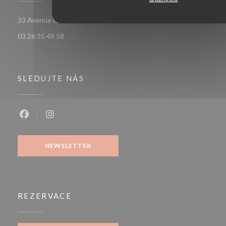
((otevře se v novém
33 Avenue Georges Clemenceau 51100 Reims
03 26 35 49 58
SLEDUJTE NÁS
Facebook ((otevře se v novém okně))
Instagram ((otevře se v novém okně))
NEWSLETTER
REZERVACE