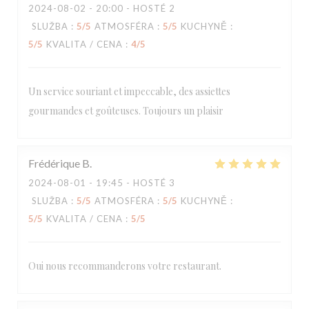
2024-08-02
- 20:00 - HOSTÉ 2
SLUŽBA
:
5
/5
ATMOSFÉRA
:
5
/5
KUCHYNĚ
:
5
/5
KVALITA / CENA
:
4
/5
Un service souriant et impeccable, des assiettes
gourmandes et goûteuses. Toujours un plaisir
Frédérique
B
2024-08-01
- 19:45 - HOSTÉ 3
SLUŽBA
:
5
/5
ATMOSFÉRA
:
5
/5
KUCHYNĚ
:
5
/5
KVALITA / CENA
:
5
/5
Oui nous recommanderons votre restaurant.