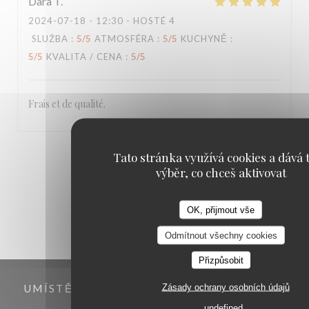
Dara
T
2024-07-18
- 12:30 - HOSTÉ 4
SLUŽBA
:
5
/5
ATMOSFÉRA
:
5
/5
KUCHYNĚ
:
5
/5
KVALITA / CENA
:
5
/5
Frais et de qualité.
1
2
3
Tato stránka využívá cookies a dává t
výběr, co chceš aktivovat
OK, přijmout vše
Odmítnout všechny cookies
Přizpůsobit
Zásady ochrany osobních údajů
UMÍSTĚNÍ
undefined