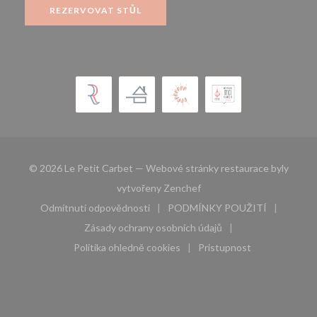
REZERVOVAT STŮL
© 2026 Le Petit Carbet — Webové stránky restaurace byly
((otevře se v novém okně))
vytvořeny
Zenchef
Odmítnutí odpovědnosti
PODMÍNKY POUŽITÍ
((otevře se v novém okně))
((otevře se v novém 
Zásady ochrany osobních údajů
((otevře se v novém okně))
Politika ohledně cookies
Pristupnost
((otevře se v novém okně))
((otevře se v novém 