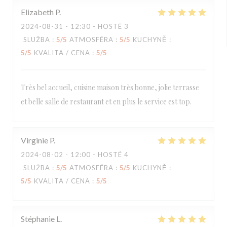
Elizabeth
P
2024-08-31
- 12:30 - HOSTÉ 3
SLUŽBA
:
5
/5
ATMOSFÉRA
:
5
/5
KUCHYNĚ
:
5
/5
KVALITA / CENA
:
5
/5
Très bel accueil, cuisine maison très bonne, jolie terrasse
et belle salle de restaurant et en plus le service est top.
Virginie
P
2024-08-02
- 12:00 - HOSTÉ 4
SLUŽBA
:
5
/5
ATMOSFÉRA
:
5
/5
KUCHYNĚ
:
5
/5
KVALITA / CENA
:
5
/5
Stéphanie
L